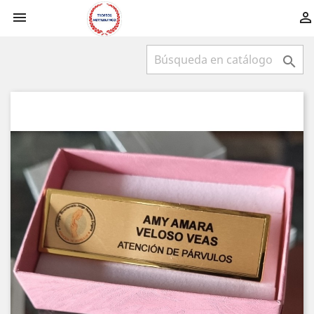


