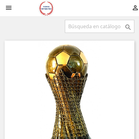


